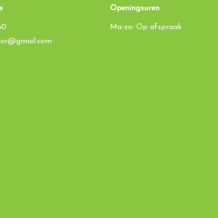
s
Openingsuren
60
Ma-zo: Op afspraak
toor@gmail.com