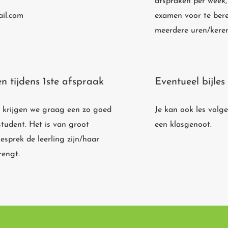
afspraken per week,
il.com
examen voor te berei
meerdere uren/keren
 tijdens 1ste afspraak
Eventueel bijles
ek krijgen we graag een zo goed
Je kan ook les volge
student. Het is van groot
een klasgenoot.
esprek de leerling zijn/haar
rengt.