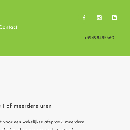
Contact
+32498485360
e 1 of meerdere uren
ht voor
een wekelijkse afspraak, meerdere