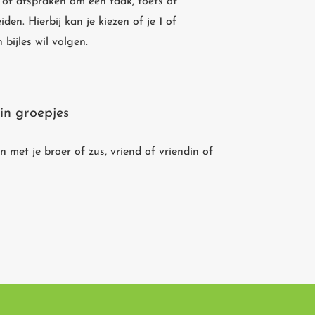
 of afspraken om een taak, toets of
den. Hierbij kan je kiezen of je 1 of
 bijles wil volgen.
 in groepjes
n met je broer of zus, vriend of vriendin of