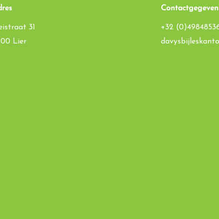
dres
Contactgegeven
istraat 31
+32 (0)4984853
500 Lier
davysbijleskan