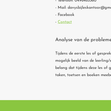
- Telefoon: 0498485360
- Mail:
davysbijleskantoor@gma
- Facebook
-
Contact
Analyse van de problemen
Tijdens de eerste les of gespr
mogelijk beeld van de leerling/
belang dat tijdens deze les of g
taken, toetsen en boeken meeb